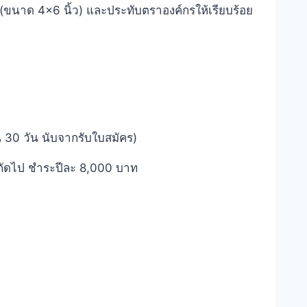
 (ขนาด 4×6 นิ้ว) และประทับตราองค์กรให้เรียบร้อย
30 วัน นับจากรับใบสมัคร)
ถัดไป ชำระปีละ 8,000 บาท