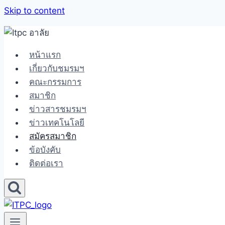
Skip to content
หน้าแรก
เกี่ยวกับชมรมฯ
คณะกรรมการ
สมาชิก
ข่าวสารชมรมฯ
ข่าวเทคโนโลยี
สมัครสมาชิก
ข้อบังคับ
ติดต่อเรา