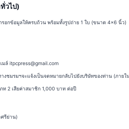
ั่วไป)
กข้อมูลให้ครบถ้วน พร้อมทั้งรูปถ่าย 1 ใบ (ขนาด 4×6 นิ้ว)
 อีเมล์ itpcpress@gmail.com
ทางชมรมฯจะแจ้งเป็นจดหมายกลับไปยังบริษัทของท่าน (ภายใน 
 2 เสียค่าสมาชิก 1,000 บาท ต่อปี
ศรีย่าน)