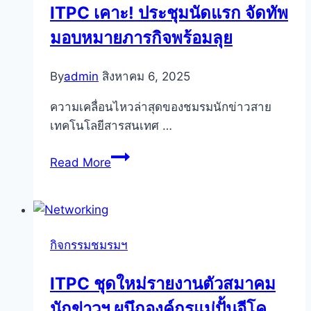
ITPC เคาะ! ประชุมนัดแรก จัดทัพ
เสวนา
มอบหมายภารกิจพร้อมลุย
ชี้
ทาง
รอด
By
admin
สิงหาคม 6, 2025
ใน
ความเคลื่อนไหวล่าสุดของชมรมนักข่าวสาย
ยุค
เทคโนโลยีสารสนเทศ …
AI
ครอง
ITPC
Read More
เมือง
เคาะ!
ประชุม
นัด
แรก
กิจกรรมชมรมฯ
จัด
ทัพ
ITPC ชุดใหม่รายงานตัวสมาคม
มอบ
นักข่าวฯ ผนึกองค์กรแม่ปั้นอีโค
หมาย