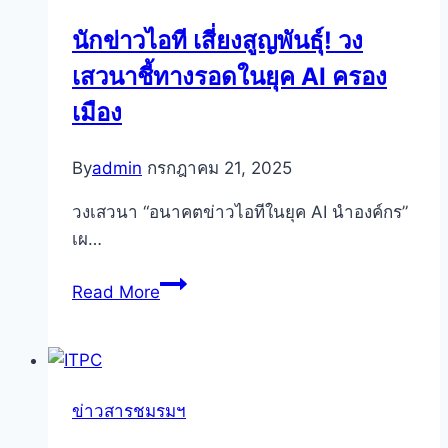
ให้
นักข่าวไอที เสี่ยงสูญพันธุ์! วง
สมา
เสวนาชี้ทางรอดในยุค AI ครอง
ชิกฯ
เป็น
เมือง
เจ้าของ
ที่
By
admin
กรกฎาคม 21, 2025
อยู่
อาศัย
วงเสวนา “อนาคตข่าวไอทีในยุค AI นำองค์กร”
ใน
เผ…
โครงการ
นัก
“ทรัพย์
Read More
ข่าว
มหาชน”
ไอที
เสี่ยง
สูญ
ข่าวสารชมรมฯ
พันธุ์!
วง