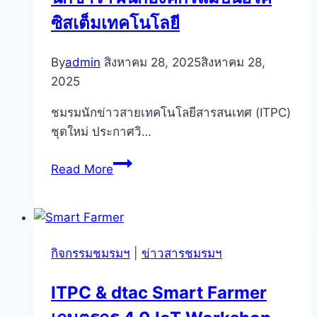
ภารกิจ
ซิสเต็มเทคโนโลยี
พร้อม
ลุย
By
admin
สิงหาคม 28, 2025
สิงหาคม 28,
2025
ชมรมนักข่าวสายเทคโนโลยีสารสนเทศ (ITPC)
ชุดใหม่ ประกาศวิ…
ITPC
Read More
ชุด
ใหม่
รายงาน
ตัว
กิจกรรมชมรมฯ
|
ข่าวสารชมรมฯ
สมาคม
นัก
ITPC & dtac Smart Farmer
ข่าวฯ
ผนึก