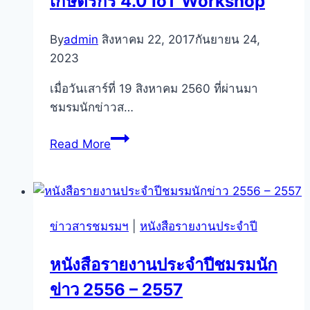
เกษตรกร 4.0 IoT Workshop
องค์กร
แม่
By
admin
สิงหาคม 22, 2017
กันยายน 24,
ปั้น
2023
อี
เมื่อวันเสาร์ที่ 19 สิงหาคม 2560 ที่ผ่านมา
โค
ชมรมนักข่าวส…
ซิสเต็ม
เทคโนโลยี
ITPC
Read More
&
dtac
Smart
Farmer
ข่าวสารชมรมฯ
|
หนังสือรายงานประจำปี
เกษตรกร
4.0
หนังสือรายงานประจำปีชมรมนัก
IoT
ข่าว 2556 – 2557
Workshop