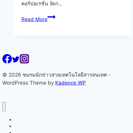
คอร์ปอเรชั่น งัดก…
ทรู
Read More
ผนึก
ตำรวจ
ท่อง
เที่ยว
ปู
พรม
ความ
© 2026 ชมรมนักข่าวสายเทคโนโลยีสารสนเทศ -
ปลอดภัย
WordPress Theme by
Kadence WP
ดัน
ยอด
ต่าง
ชาติ
หน้าแรก
ทะลุ
เกี่ยวกับชมรมฯ
38
คณะกรรมการ