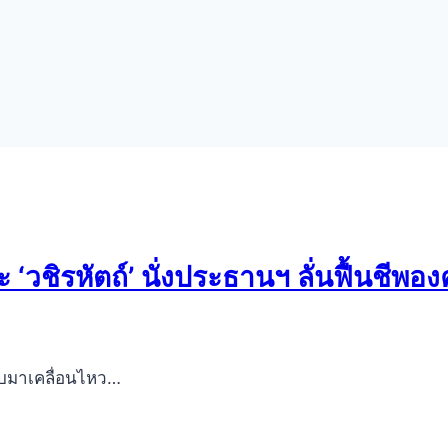
‘วชิรหัตถ์’ นั่งประธานฯ ลั่นฟื้นชีพอง
บมาเคลื่อนไหว…