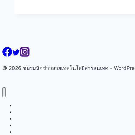
นัก
ข่าว
ไอที
คัม
แบ็ก!
เคาะ
‘วชิร
หัตถ์’
นั่ง
© 2026 ชมรมนักข่าวสายเทคโนโลยีสารสนเทศ - WordPr
ประธานฯ
ลั่น
ฟื้น
ชีพ
องค์กร
หน้าแรก
เกี่ยวกับชมรมฯ
ยุค
คณะกรรมการ
AI
สมาชิก
ข่าวสารชมรมฯ