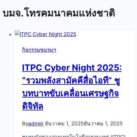
บมจ.โทรคมนาคมแห่งชาติ
กิจกรรมชมรมฯ
ITPC Cyber Night 2025:
“รวมพลังสามัคคีสื่อไอที” ชู
บทบาทขับเคลื่อนเศรษฐกิจ
ดิจิทัล
By
admin
ธันวาคม 1, 2025
ธันวาคม 1, 2025