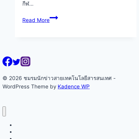
กีฬ…
ทรู
Read More
ใจป้ำ!
อัดฉีด
2
ทีม
ฮีโร่
ลูก
หนัง
© 2026 ชมรมนักข่าวสายเทคโนโลยีสารสนเทศ -
เด็ก
WordPress Theme by
Kadence WP
ไทย
แสน
บาท…
เหตุผล
หน้าแรก
สุด
เกี่ยวกับชมรมฯ
ซึ้ง
คณะกรรมการ