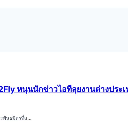
Fly หนุนนักข่าวไอทีลุยงานต่างประเทศ
พันธมิตรที่แ…