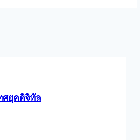
ยุคดิจิทัล