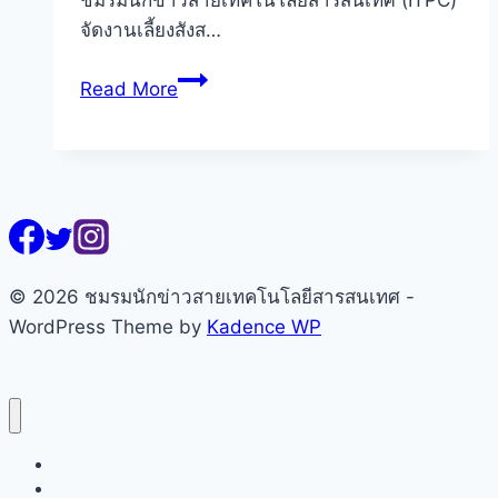
ชมรมนักข่าวสายเทคโนโลยีสารสนเทศ (ITPC)
จัดงานเลี้ยงสังส…
ITPC
Read More
Cyber
Night
2025:
“รวม
พลัง
สามัคคี
สื่อ
© 2026 ชมรมนักข่าวสายเทคโนโลยีสารสนเทศ -
ไอที”
WordPress Theme by
Kadence WP
ชู
บทบาท
ขับ
เคลื่อน
หน้าแรก
เศรษฐกิจ
เกี่ยวกับชมรมฯ