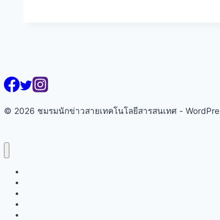
ข่าว
ไอที
เสี่ยง
สูญ
พันธุ์!
วง
เสวนา
ชี้
ทาง
© 2026 ชมรมนักข่าวสายเทคโนโลยีสารสนเทศ - WordPr
รอด
ใน
ยุค
AI
ครอง
หน้าแรก
เกี่ยวกับชมรมฯ
เมือง
คณะกรรมการ
สมาชิก
ข่าวสารชมรมฯ