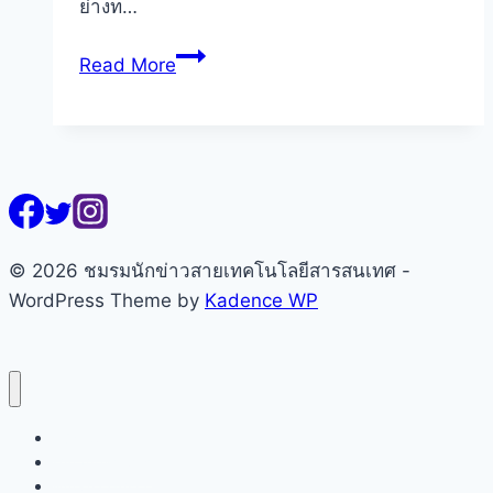
ย่างท…
เทคโนโลยี
ชม
Read More
พี
อาร์
พบปะ
ITPC
หารือ
ทิศทาง
สื่อ
© 2026 ชมรมนักข่าวสายเทคโนโลยีสารสนเทศ -
เทคโนโลยี
WordPress Theme by
Kadence WP
รับ
ยุค
ดิจิทัล
ทรานส์ฟ
หน้าแรก
อร์
เกี่ยวกับชมรมฯ
เม
คณะกรรมการ