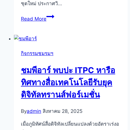
ชุดใหม่ ประกาศวิ…
ITPC
Read More
ชุด
ใหม่
รายงาน
ตัว
กิจกรรมชมรมฯ
สมาคม
นัก
ชมพีอาร์ พบปะ ITPC หารือ
ข่าวฯ
ผนึก
ทิศทางสื่อเทคโนโลยีรับยุค
องค์กร
ดิจิทัลทรานส์ฟอร์เมชั่น
แม่
ปั้น
อี
By
admin
สิงหาคม 28, 2025
โค
เมื่อภูมิทัศน์สื่อดิจิทัลเปลี่ยนแปลงด้วยอัตราเร่งอ
ซิสเต็ม