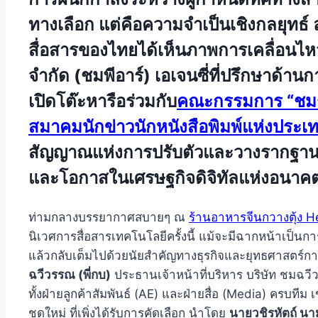
ทางเลือก แต่คือความจำเป็นเชิงกลยุทธ์
สื่อสารของไทยได้เห็นภาพการเคลื่อนไหว
จำกัด (ชมพีอาร์) เอเจนซี่ที่ปรึกษาด้
เปิดโต๊ะหารือร่วมกับ
คณะกรรมการ “ชมร
สมาคมนักข่าวนักหนังสือพิมพ์แห่งประเ
สัญญาณแห่งการปรับตัวและวางรากฐานคว
และโอกาสในเศรษฐกิจดิจิทัลแห่งอนาค
ท่ามกลางบรรยากาศสบายๆ ณ
ร้านอาหารจีนกวางตุ้ง H
นิเวศการสื่อสารเทคโนโลยีครั้งนี้ แม้จะมีฉากหน้าเป็นก
แล้วกลับเต็มไปด้วยนัยสำคัญทางธุรกิจและยุทธศาสตร์การ
ฉวีวรรณ (พี่กบ)
ประธานเจ้าหน้าที่บริหาร บริษัท ชมฉวี
ทั้งฝ่ายลูกค้าสัมพันธ์ (AE) และฝ่ายสื่อ (Media) ครบ
ชุดใหม่ ที่เพิ่งได้รับการคัดเลือก นำโดย
นายวชิรหัตถ์ นาม