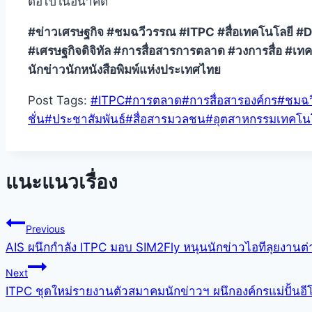
ต่อไปในอนาคต
#ข่าวเศรษฐกิจ #ชมฉวีวรรณ #ITPC #สื่อเทคโนโลยี #D
#เศรษฐกิจดิจิทัล #การสื่อสารการตลาด #วงการสื่อ 
นักข่าวนักหนังสือพิมพ์แห่งประเทศไทย
Post Tags:
#
ITPC
#
การตลาด
#
การสื่อสารองค์กร
#
ชมฉ
ชั่น
#
ประชาสัมพันธ์
#
สื่อสารมวลชน
#
อุตสาหกรรมเทคโน
แนะแนวเรื่อง
Previous
AIS ผนึกกำลัง ITPC มอบ SIM2Fly หนุนนักข่าวไอทีลุยงานต่า
Next
ITPC ชุดใหม่รายงานตัวสมาคมนักข่าวฯ ผนึกองค์กรแม่ปั้นอี