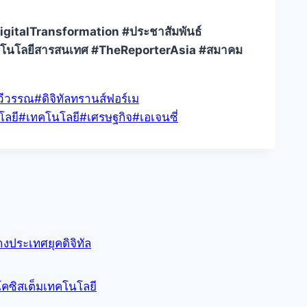
igitalTransformation #ประชาสัมพันธ์
#เทคโนโลยีสารสนเทศ #TheReporterAsia #สมาคม
วีวรรณ
#
ดิจิทัลทรานส์ฟอร์เม
โลยี
#
เทคโนโลยี
#
เศรษฐกิจ
#
เอเจนซี่
งประเทศยุคดิจิทัล
โคซิสเต็มเทคโนโลยี