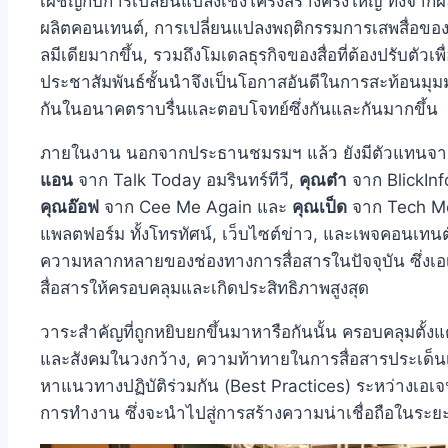
เผชิญกับการเปลี่ยนแปลงเชิงโครงสร้างครั้งใหญ่ ทั้งจ
ผลิตคอนเทนต์, การเปลี่ยนแปลงพฤติกรรมการเสพสื่อของผ
ลมีเดียมากขึ้น, รวมถึงโมเดลธุรกิจของสื่อที่ต้องปรับตัวเ
ประชาสัมพันธ์ชั้นนำจึงเป็นโอกาสอันดีในการสะท้อนมุมม
กันในอนาคตราบรื่นและตอบโจทย์ซึ่งกันและกันมากขึ้น
ภายในงาน นอกจากประธานชมรมฯ แล้ว ยังมีตัวแทนจากสื่
แอน
จาก Talk Today อมรินทร์ทีวี,
คุณต๋า
จาก BlickInf
คุณอ๊อฟ
จาก Cee Me Again และ
คุณเป็ด
จาก Tech Mo
แพลตฟอร์ม ทั้งโทรทัศน์, เว็บไซต์ข่าว, และเพจคอนเทนต์
ความหลากหลายของช่องทางการสื่อสารในปัจจุบัน ซึ่งเอเ
สื่อสารให้ครอบคลุมและเกิดประสิทธิภาพสูงสุด
วาระสำคัญที่ถูกหยิบยกขึ้นมาหารือกันนั้น ครอบคลุมตั้
และสังคมในวงกว้าง, ความท้าทายในการสื่อสารประเด็นเทค
หาแนวทางปฏิบัติร่วมกัน (Best Practices) ระหว่างเอเจน
การทำงาน ซึ่งจะนำไปสู่การสร้างความน่าเชื่อถือในระ