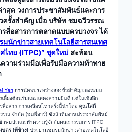
 ล่าสุด วงการประชาสัมพันธ์และการ
ครั้งสำคัญ เมื่อ บริษัท ชมฉวีวรรณ
านการสื่อสารการตลาดแบบครบวงจร ได้
มนักข่าวสายเทคโนโลยีสารสนเทศ
ทศไทย (ITPC)” ชุดใหม่
สะท้อน
ามร่วมมือเพื่อรับมือความท้าทาย
ต
ei Yen
การนัดพบระหว่างสองขั้วสำคัญของระบบ
ารเลี้ยงต้อนรับและแสดงความยินดี แต่ในเชิงลึก
สื่อสาร การเคลื่อนไหวครั้งนี้นำโดย
คุณโสภี
วรรณ จำกัด (ชมพีอาร์) ซึ่งนำทีมงานประชาสัมพันธ์
ทีม เข้าพบปะและทำความรู้จักกับคณะกรรมการ ITPC
บุตร (พี่ช้าง)
ประธานชมรมนักข่าวสายเทคโนโลยี