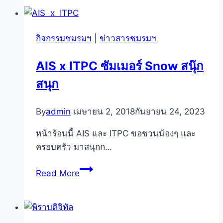
ประจำ
ปี
ชมรม
กิจกรรมชมรมฯ
|
ข่าวสารชมรมฯ
นัก
ข่าว
AIS x ITPC ซัมเมอร์ Snow สนุ๊ก
2556
สนุก
–
2557
By
admin
เมษายน 2, 2018
กันยายน 24, 2023
หน้าร้อนนี้ AIS และ ITPC ขอชวนน้องๆ และ
ครอบครัว มาสนุกก…
AIS
Read More
x
ITPC
ซัมเมอร์
Snow