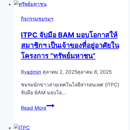
ITPC
ดิจิทัล”
มอบ
รุ่น
กิจกรรมชมรมฯ
SIM2Fly
16
หนุน
ITPC จับมือ BAM มอบโอกาสให้
นัก
สมาชิกฯ เป็นเจ้าของที่อยู่อาศัยใน
ข่าว
ไอที
โครงการ “ทรัพย์มหาชน”
ลุย
งาน
By
admin
ตุลาคม 2, 2025
ตุลาคม 8, 2025
ต่าง
ประเทศ
ชมรมนักข่าวสายเทคโนโลยีสารสนเทศ (ITPC)
ยุค
จับมือ BAM มอบโอ…
ดิจิทัล
ITPC
Read More
จับ
มือ
BAM