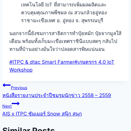
เทคโนโลยี IoT ที่สามารถเพิ่มผลผลิตและ
ควบคุมคุณภาพพืชผล ณ สวนกล้วยอู่ทอง
ราชามะเขือเทศ อ. อู่ทอง จ. สุพรรณบุรี
นอกจากนี้ยังชมการสาธิตการทำปุ๋ยหมัก ปุ๋ยจากมูลใส้
เดือน พร้อมทั้งเก็บมะเขือเทศราชินีแบบสดๆ กลับไป
ทานที่บ้านอย่างมั่นใจว่าปลอดสารพิษแน่นอน
Post
#
ITPC & dtac Smart Farmer
#
เกษตรกร 4.0 IoT
Tags:
Workshop
แนะแนว
Previous
หนังสือรายงานประจำปีชมรมนักข่าว 2558 – 2559
เรื่อง
Next
AIS x ITPC ซัมเมอร์ Snow สนุ๊ก สนุก
Similar Posts