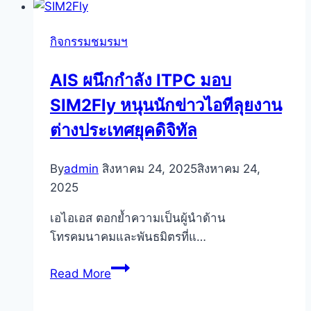
สื่อสาร
มวลชน
กิจกรรมชมรมฯ
และ
สาขา
AIS ผนึกกำลัง ITPC มอบ
อื่น
SIM2Fly หนุนนักข่าวไอทีลุยงาน
ที่
สนใจ
ต่างประเทศยุคดิจิทัล
ส่ง
นิสิต
By
admin
สิงหาคม 24, 2025
สิงหาคม 24,
นักศึกษา
2025
เข้า
ร่วม
เอไอเอส ตอกย้ำความเป็นผู้นำด้าน
อบรม
โทรคมนาคมและพันธมิตรที่แ…
เชิง
AIS
ปฏิบัติ
Read More
ผนึก
การ
กำลัง
“พิราบ