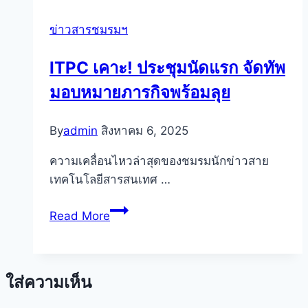
มอบ
ข่าวสารชมรมฯ
โอกาส
ให้
ITPC เคาะ! ประชุมนัดแรก จัดทัพ
สมา
มอบหมายภารกิจพร้อมลุย
ชิกฯ
เป็น
เจ้าของ
By
admin
สิงหาคม 6, 2025
ที่
ความเคลื่อนไหวล่าสุดของชมรมนักข่าวสาย
อยู่
เทคโนโลยีสารสนเทศ …
อาศัย
ใน
ITPC
Read More
โครงการ
เคาะ!
“ทรัพย์
ประชุม
มหาชน”
นัด
ใส่ความเห็น
แรก
จัด