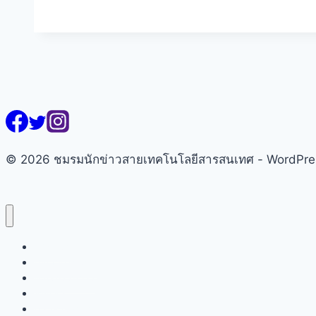
&
dtac
Smart
Farmer
เกษตรกร
4.0
IoT
Workshop
© 2026 ชมรมนักข่าวสายเทคโนโลยีสารสนเทศ - WordPr
หน้าแรก
เกี่ยวกับชมรมฯ
คณะกรรมการ
สมาชิก
ข่าวสารชมรมฯ