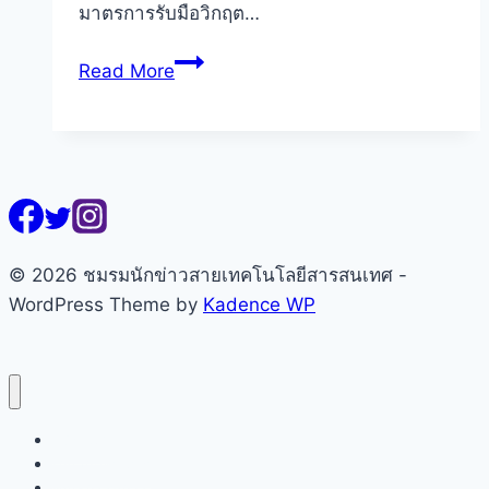
มาตรการรับมือวิกฤต…
ทรู
Read More
ทุ่ม
ทีม
ลุย
“สิงห์บุรี”
หลัง
พนัง
กั้น
© 2026 ชมรมนักข่าวสายเทคโนโลยีสารสนเทศ -
น้ำ
WordPress Theme by
Kadence WP
พัง!
กู้
ชีพ
5G
หน้าแรก
สู้
เกี่ยวกับชมรมฯ
มหา
คณะกรรมการ