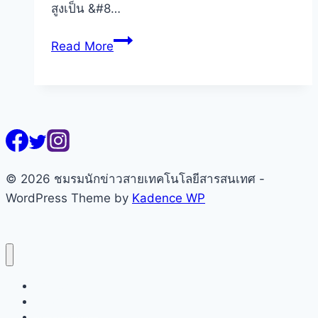
สูงเป็น &#8…
ทรู
Read More
คอร์ปอเรชั่น
ผนึก
กำลัง
รัฐ-
กองทัพ
กาง
สถานี
© 2026 ชมรมนักข่าวสายเทคโนโลยีสารสนเทศ -
ฐาน
WordPress Theme by
Kadence WP
ช่วย
ผู้
ประสบ
ภัย
หน้าแรก
หาดใหญ่
เกี่ยวกับชมรมฯ
คณะกรรมการ