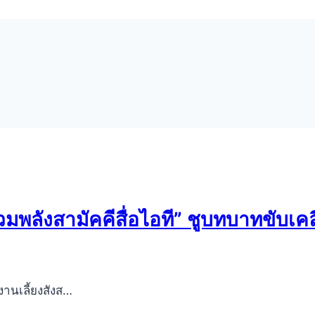
ลังสามัคคีสื่อไอที” ชูบทบาทขับเคลื
านเลี้ยงสังส…