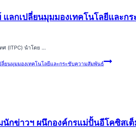
่ย์ แลกเปลี่ยนมุมมองเทคโนโลยีและกร
ทศ (ITPC) นำโดย …
เปลี่ยนมุมมองเทคโนโลยีและกระชับความสัมพันธ์
ักข่าวฯ ผนึกองค์กรแม่ปั้นอีโคซิสเต