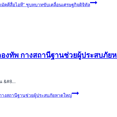
คคีสื่อไอที” ชูบทบาทขับเคลื่อนเศรษฐกิจดิจิทัล
ฐ-กองทัพ กางสถานีฐานช่วยผู้ประสบภัย
ป็น &#8…
พ กางสถานีฐานช่วยผู้ประสบภัยหาดใหญ่